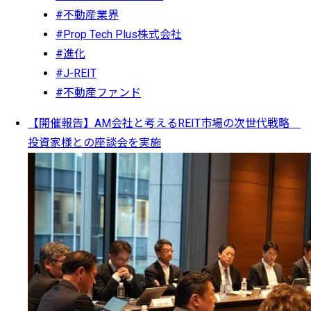
#不動産業界
#Prop Tech Plus株式会社
#進化
#J-REIT
#不動産ファンド
【開催報告】AM会社と考えるREIT市場の次世代戦略
投資家様との座談会を実施