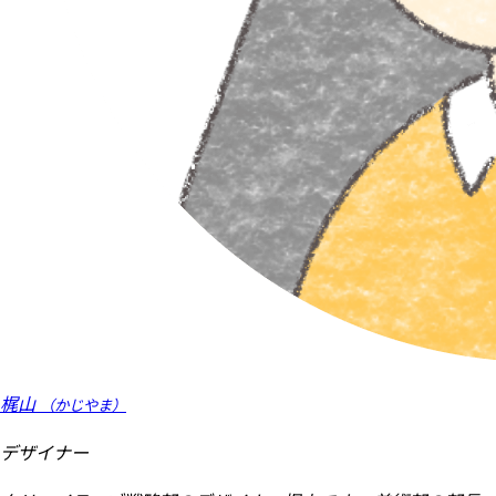
梶山
（かじやま）
デザイナー