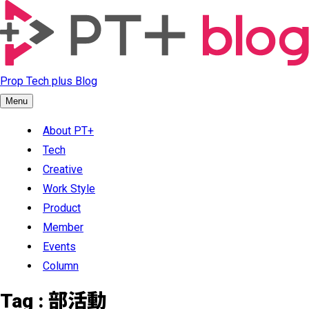
Prop Tech plus Blog
Menu
About PT+
Tech
Creative
Work Style
Product
Member
Events
Column
Tag :
部活動