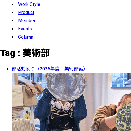
Work Style
Product
Member
Events
Column
Tag :
美術部
部活動便り（2025年度：美術部編）