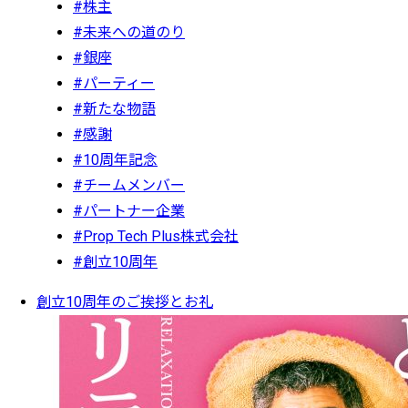
#株主
#未来への道のり
#銀座
#パーティー
#新たな物語
#感謝
#10周年記念
#チームメンバー
#パートナー企業
#Prop Tech Plus株式会社
#創立10周年
創立10周年のご挨拶とお礼