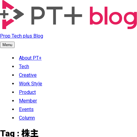
Prop Tech plus Blog
Menu
About PT+
Tech
Creative
Work Style
Product
Member
Events
Column
Tag :
株主